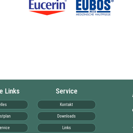
e Links
Service
lles
Kontakt
stplan
Downloads
ervice
Links